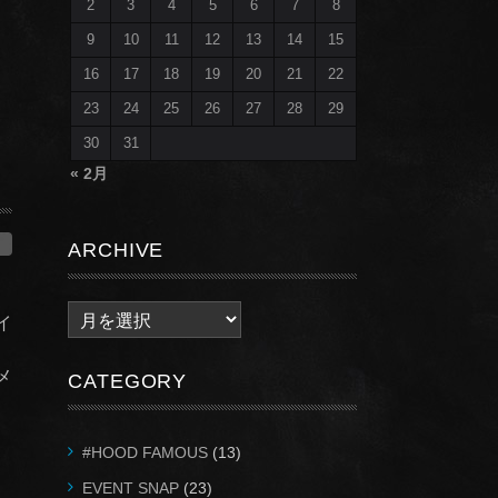
2
3
4
5
6
7
8
9
10
11
12
13
14
15
16
17
18
19
20
21
22
23
24
25
26
27
28
29
30
31
« 2月
ARCHIVE
A
ライ
r
c
メ
CATEGORY
h
i
v
#HOOD FAMOUS
(13)
e
EVENT SNAP
(23)