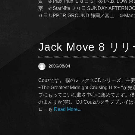
賀 ＠Paix Paix １８日 STR8 I.K.B. LOW
葉 ＠StarNite ２０日 SUNDAY AFTERNOO
６日 UPPER GROUND 静岡／富士 ＠Manha
Jack Move 8 
2006/08/04
Couzです。 僕のミックスCDシリーズ、主要２タイ
~The Greatest Midnight Cruisi
ブにもってこいな曲を中心に集めてます。僕
のまんまか(笑)。 DJ Couzのクラブプ
ローも
Read More...