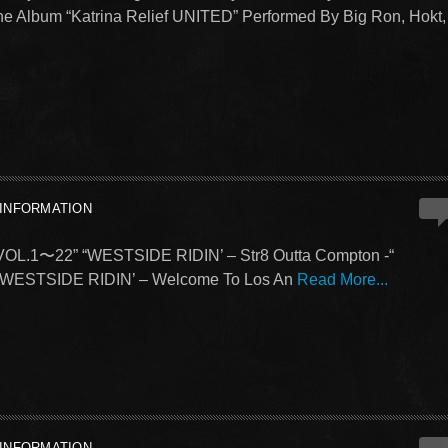
e Album “Katrina Relief UNITED” Performed By Big Ron, Hokt,
3
INFORMATION
1〜22” “WESTSIDE RIDIN’ – Str8 Outta Compton -“
 “WESTSIDE RIDIN’ – Welcome To Los An
Read More...
0
INFORMATION