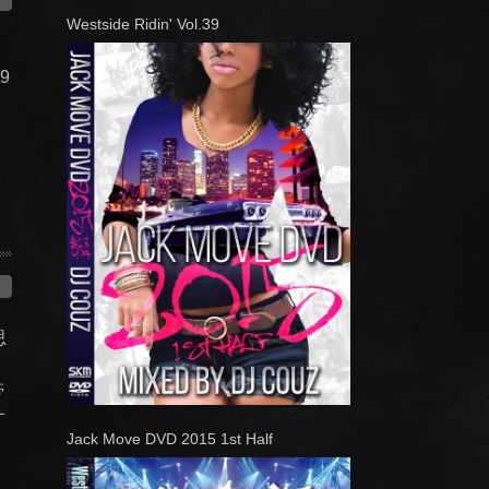
Westside Ridin' Vol.39
09
思
く
帯
オ
Jack Move DVD 2015 1st Half