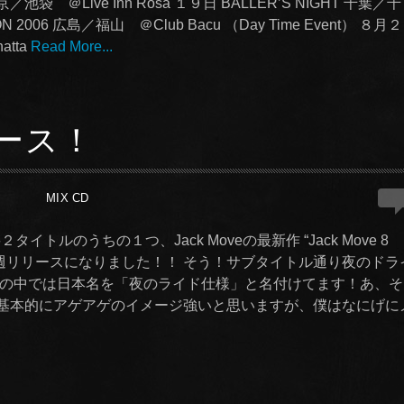
 東京／池袋 ＠Live Inn Rosa １９日 BALLER’S NIGHT 千葉／千
N 2006 広島／福山 ＠Club Bacu （Day Time Event） ８月２
tta
Read More...
リリース！
0
MIX CD
トルのうちの１つ、Jack Moveの最新作 “Jack Move 8
ng Hits~ “が先週リリースになりました！！ そう！サブタイトル通り夜のド
の中では日本名を「夜のライド仕様」と名付けてます！あ、そ
レイは基本的にアゲアゲのイメージ強いと思いますが、僕はなにげに