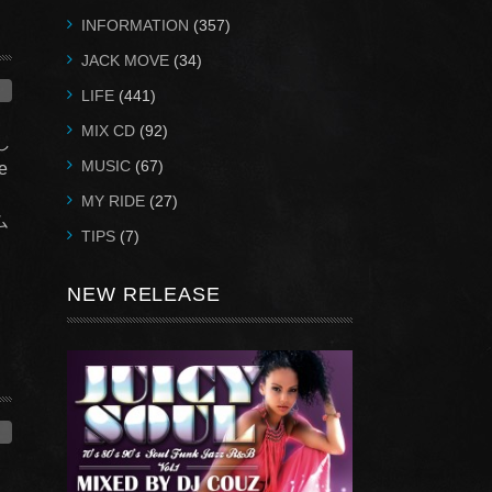
INFORMATION
(357)
JACK MOVE
(34)
LIFE
(441)
MIX CD
(92)
し
MUSIC
(67)
e
MY RIDE
(27)
ム
TIPS
(7)
NEW RELEASE