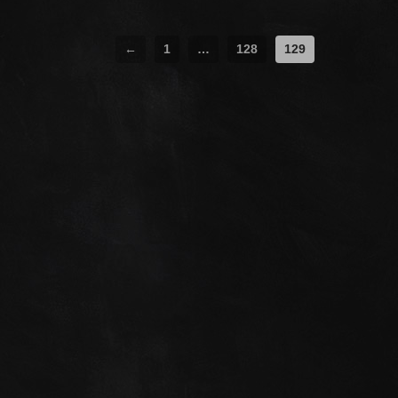
←
1
…
128
129