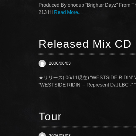
Produced By onodub “Brighter Dayz” From Th
213 Hi
Read More...
Released Mix CD
2006/08/03
★リリース(’06/11現在) “WESTSIDE RIDIN’ VOL.
“WESTSIDE RIDIN’ – Represent Dat LBC -“
Tour
2006/08/03