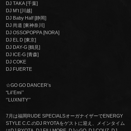
DJ TAKA [千葉]
DJ M’t [川越]
DJ Baby Half [静岡]
DJ 尚道 [東神奈川]
DJ OSSOPOPPA [NORA]
DJ EL D [東京]
DJ DAY-G [鶴見]
DJ ICE-G [青森]
DJ COKE
DJ FUERTE
☆GO GO DANCER’s
“Lil’Emi’’
‘’LUXNITY’’
7月は福岡RUDE SPECIALSオーガナイザーでENERGY
STYLE C.C.のDJ RYOTAをゲストに迎え、メインタイム
はDJ RYOTA, DJ FILLMORE, DJ☆GO, DJ COUZ, DJ